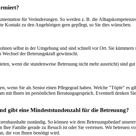
ormiert?
umentation für Veränderungen. So werden z. B. die Alltagskompetenzen
kte Kontakt zu den Angehörigen gern gepflegt, so Sie dies wünschen.
wohnen selbst in der Umgebung und sind schnell vor Ort. Sie kümmern s
in Wechsel der Betreungskraft gewünscht.
eten, wenn die stundenweise Betreuung nicht mehr ausreicht) sind gut 
den, wenn Sie als Senior einen Pflegegrad haben. Welche "Töpfe" es g
am mit Ihnen im persönlichen Beratungsgespräch. Eventuell denken Sie
und gibt eine Mindeststundenzahl für die Betreuung?
Seniorenhaushalte zuständig. So können wir dem Betreuungsbedarf unser
 Ihre Familie gerade zu Besuch ist oder Sie verreisen. Wir betreuen v
n, die von Ihnen benötigt wird.